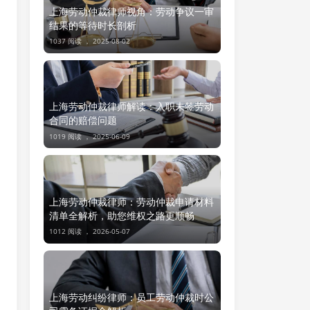
上海劳动仲裁律师视角：劳动争议一审
结果的等待时长剖析
1037 阅读 ，
2025-08-02
上海劳动仲裁律师解读：入职未签劳动
合同的赔偿问题
1019 阅读 ，
2025-06-09
上海劳动仲裁律师：劳动仲裁申请材料
清单全解析，助您维权之路更顺畅
1012 阅读 ，
2026-05-07
上海劳动纠纷律师：员工劳动仲裁时公